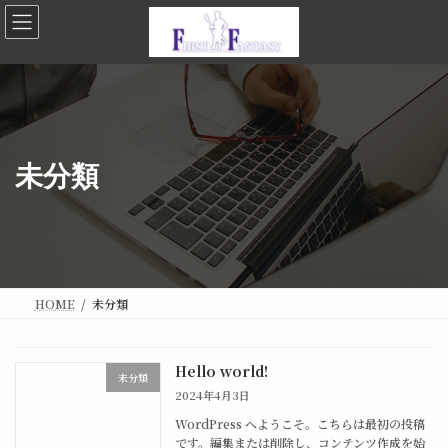
コ
ナ
ン
ビ
テ
ゲ
ン
ー
ツ
シ
へ
ョ
ス
ン
キ
に
ッ
移
未分類
プ
動
HOME
未分類
Hello world!
未分類
2024年4月3日
WordPress へようこそ。こちらは最初の投稿
です。編集または削除し、コンテンツ作成を始